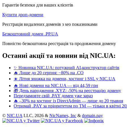
Гарантія безпеки для ваших клієнтів
Купити дроп-домени
Реєстрація видалених доменів з seo показниками
Безкоштовний домен .PP.UA
Повністю безкоштовна реєстрація та продовження домену
Останні акції та новини від NIC.UA:
✨ Новинка NIC.UA: потужний AI-конструктор сайтів
🔥 Лише до 20 серпня: −80% на .CO
☀️ Літня знижка на домени, хостинг і SSL у NIC.UA
🔥 Нові домени на NIC.UA — від 44,59 грн
🎁 День народження .XYZ: -50% на реєстрацію домену
Передзамовте свій .PAY домен уже зараз
🔥 –30% на хостинг із DirectAdmin — лише до 20 травня
Отримай .PAY за пріоритетом по ТМ — тільки в квітні 20
©
NIC.UA
LLC,
2026 &
NicNames, Inc
&
domain.pay