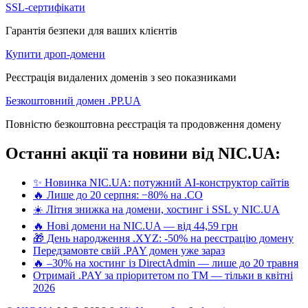
SSL-сертифікати
Гарантія безпеки для ваших клієнтів
Купити дроп-домени
Реєстрація видалених доменів з seo показниками
Безкоштовний домен .PP.UA
Повністю безкоштовна реєстрація та продовження домену
Останні акції та новини від NIC.UA:
✨ Новинка NIC.UA: потужний AI-конструктор сайтів
🔥 Лише до 20 серпня: −80% на .CO
☀️ Літня знижка на домени, хостинг і SSL у NIC.UA
🔥 Нові домени на NIC.UA — від 44,59 грн
🎁 День народження .XYZ: -50% на реєстрацію домену
Передзамовте свій .PAY домен уже зараз
🔥 –30% на хостинг із DirectAdmin — лише до 20 травня
Отримай .PAY за пріоритетом по ТМ — тільки в квітні
2026